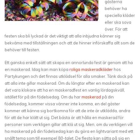
gästerna
behöver ha
speciella kläder
eller ska sova
över. För att
festen ska bli lyckad är det viktigt att alla inbjudna känner sig
bekväma med tillställningen och att de hinner införskaffa allt som de
behöver till festen.
Ett ganska enkelt sätt att skapa en annorlunda fest är genom att ha
en maskerad. Idag kan man köpa
roliga maskeradkläder
hos
Partykungen och det finnas utklädsel för alla smaker. Tänk dock på
att alla inte gillar maskerad. Om du längtar efter en maskerad kan
det vara klokare att ha en maskeradfest en vanlig lördagskväll,
istället för på din födelsedag. Om du har
maskerad
på din
födelsedag, kommer vissa vänner inte komma, en del gäster
kommer att känna sig bortkomna för att de inte är utklädda, andra
för att de har klätt ut sig. Det bästa är att hålla en maskerad för
personer som verkligen gillar att klä ut sig. Men, om du verkligen vill
ha maskerad på din födelsedag kan du göra en lightvariant med ett
snällt tema som till exempel 80-talet. De flesta kan sätta på sig en