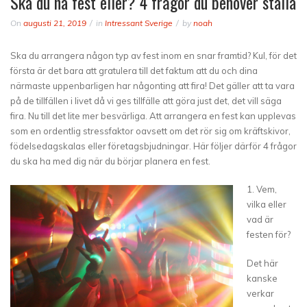
Ska du ha fest eller? 4 frågor du behöver ställa
On
augusti 21, 2019
in
Intressant Sverige
by
noah
Ska du arrangera någon typ av fest inom en snar framtid? Kul, för det
första är det bara att gratulera till det faktum att du och dina
närmaste uppenbarligen har någonting att fira! Det gäller att ta vara
på de tillfällen i livet då vi ges tillfälle att göra just det, det vill säga
fira. Nu till det lite mer besvärliga. Att arrangera en fest kan upplevas
som en ordentlig stressfaktor oavsett om det rör sig om kräftskivor,
födelsedagskalas eller företagsbjudningar. Här följer därför 4 frågor
du ska ha med dig när du börjar planera en fest.
1. Vem,
vilka eller
vad är
festen för?
Det här
kanske
verkar