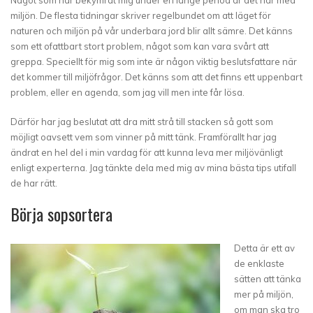
Något som har bekymrat mig under en länge period är det här med
miljön. De flesta tidningar skriver regelbundet om att läget för
naturen och miljön på vår underbara jord blir allt sämre. Det känns
som ett ofattbart stort problem, något som kan vara svårt att
greppa. Speciellt för mig som inte är någon viktig beslutsfattare när
det kommer till miljöfrågor. Det känns som att det finns ett uppenbart
problem, eller en agenda, som jag vill men inte får lösa.
Därför har jag beslutat att dra mitt strå till stacken så gott som
möjligt oavsett vem som vinner på mitt tänk. Framförallt har jag
ändrat en hel del i min vardag för att kunna leva mer miljövänligt
enligt experterna. Jag tänkte dela med mig av mina bästa tips utifall
de har rätt.
Börja sopsortera
Detta är ett av
de enklaste
sätten att tänka
mer på miljön,
om man ska tro