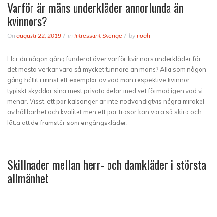
Varför är mäns underkläder annorlunda än
kvinnors?
On
augusti 22, 2019
in
Intressant Sverige
by
noah
Har du någon gång funderat över varför kvinnors underkläder för
det mesta verkar vara så mycket tunnare än mäns? Alla som någon
gång hållit i minst ett exemplar av vad män respektive kvinnor
typiskt skyddar sina mest privata delar med vet förmodligen vad vi
menar. Visst, ett par kalsonger är inte nödvändigtvis några mirakel
av hållbarhet och kvalitet men ett par trosor kan vara så skira och
lätta att de framstår som engångskläder.
Skillnader mellan herr- och damkläder i största
allmänhet