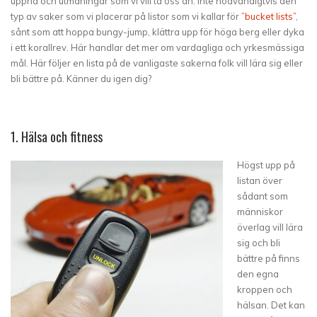
uppnå och utmaningar som vi vill ta oss an. Inte nödvändigtvis den
typ av saker som vi placerar på listor som vi kallar för
”bucket lists”
,
sånt som att hoppa bungy-jump, klättra upp för höga berg eller dyka
i ett korallrev. Här handlar det mer om vardagliga och yrkesmässiga
mål. Här följer en lista på de vanligaste sakerna folk vill lära sig eller
bli bättre på. Känner du igen dig?
1. Hälsa och fitness
Högst upp på
listan över
sådant som
människor
överlag vill lära
sig och bli
bättre på finns
den egna
kroppen och
hälsan. Det kan