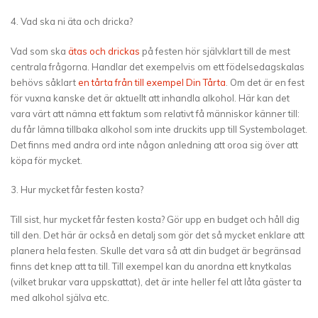
4. Vad ska ni äta och dricka?
Vad som ska
ätas och drickas
på festen hör självklart till de mest
centrala frågorna. Handlar det exempelvis om ett födelsedagskalas
behövs såklart
en tårta från till exempel Din Tårta
. Om det är en fest
för vuxna kanske det är aktuellt att inhandla alkohol. Här kan det
vara värt att nämna ett faktum som relativt få människor känner till:
du får lämna tillbaka alkohol som inte druckits upp till Systembolaget.
Det finns med andra ord inte någon anledning att oroa sig över att
köpa för mycket.
3. Hur mycket får festen kosta?
Till sist, hur mycket får festen kosta? Gör upp en budget och håll dig
till den. Det här är också en detalj som gör det så mycket enklare att
planera hela festen. Skulle det vara så att din budget är begränsad
finns det knep att ta till. Till exempel kan du anordna ett knytkalas
(vilket brukar vara uppskattat), det är inte heller fel att låta gäster ta
med alkohol själva etc.