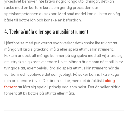
yrkeslivet behöver inte kräva några långa utbildningar, det kan
räcka med en kortare kurs som ger dig precis den där
spetskompetensen du saknar. Med små medel kan du hitta en väg
både till bättre lön och kanske en befordran.
4. Teckna/måla eller spela musikinstrument
I jämförelse med punkterna ovan verkar det kanske lite trivialt att
många vill lära sig teckna, måla eller spela ett musikinstrument.
Faktum är dock att många kommer på sig själva med att vilja lära sig
att uttrycka sig kreativt senare i livet. Många är de som nästintill blev
tvingade att, exempelvis, lära sig spela ett musikinstrument när de
var barn och upplevde det som jobbigt. Få saker känns lika viktiga
och bra senare i livet. Det är en kliché, men det är faktiskt
aldrig
försent
att lära sig spela i princip vad som helst. Det är heller aldrig
försent att bli bättre på att rita eller måla.