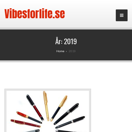
Vibesforlife.se
År:
2019
Home
›
2019