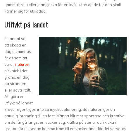
gammal tröja eller jeansjacka för en kväll, utan att de för den skull
känner sig för utklädda.
Utflykt på landet
Ett annat sätt
att skapa en
dag att minnas
är genom att
vara i
naturen
:
picknick i det
gröna, en dag
på stranden
eller sova i tält.
Att göra en
utflykt på landet
kräver egentligen inte så mycket planering, då naturen ger en
naturlig inramning till en fest. Många blir mer spontana och kreativa
om de får gå längst en vacker stig, klättra på stenar och kicka i
grottor, för att sedan komma fram till en vacker äng där det serveras