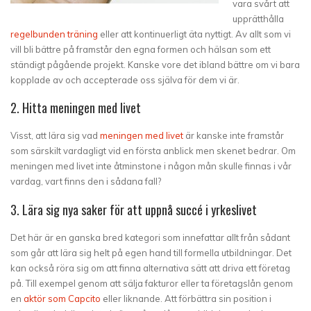
vara svårt att
upprätthålla
regelbunden träning
eller att kontinuerligt äta nyttigt. Av allt som vi
vill bli bättre på framstår den egna formen och hälsan som ett
ständigt pågående projekt. Kanske vore det ibland bättre om vi bara
kopplade av och accepterade oss själva för dem vi är.
2. Hitta meningen med livet
Visst, att lära sig vad
meningen med livet
är kanske inte framstår
som särskilt vardagligt vid en första anblick men skenet bedrar. Om
meningen med livet inte åtminstone i någon mån skulle finnas i vår
vardag, vart finns den i sådana fall?
3. Lära sig nya saker för att uppnå succé i yrkeslivet
Det här är en ganska bred kategori som innefattar allt från sådant
som går att lära sig helt på egen hand till formella utbildningar. Det
kan också röra sig om att finna alternativa sätt att driva ett företag
på. Till exempel genom att sälja fakturor eller ta företagslån genom
en
aktör som Capcito
eller liknande. Att förbättra sin position i