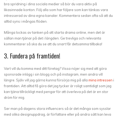
bra spridning i dina sociala medier så bör du vara aktiv på
likasinnade konton. Följ alla som har följare som kan tänkas vara
intresserad av dina egna kanaler. Kommentera sedan ofta så att du
alltid syns i mångas flöden.
Många lockas av tanken på att starta drama online, men det är
sällan man tjänar på det i längden. Ge trevliga och relevanta
kommentarer så ska du se att du snart får detsamma tillbaka!
3. Fundera på framtiden!
Vart vill du komma med ditt företag? Vissa nöjer sig med att göra
sponsrade inlägg i sin blogg och på instagram, men andra vill
längre. Själv vill jag gärna kunna försörja mig på alla
mina intressen
i
framtiden. Att alltid få göra det jag tycker är roligt samtidigt som jag
kan tjäna tillräckligt med pengar för att överleva på det är en stor
dröm för mig.
Ser man på dagens stora influencers så är det många som sysslar
med olika designuppdrag, är författare eller på andra sätt kan leva