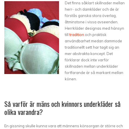
Det finns såklart skillnader mellan
herr- och damkläder och de är
förstås ganska stora överlag,
åtminstone i vissa avseenden.
Herrkläder designas med hänsyn
till
tradition
och praktisk
användbarhet medan dammode
traditionellt sett har tagit sig an
mer abstrakta koncept. Det
förklarar dock inte varför
skillnaden mellan underkläder
fortfarande är så markant mellan
könen.
Så varför är mäns och kvinnors underkläder så
olika varandra?
En gissning skulle kunna vara att männens könsorgan är större och