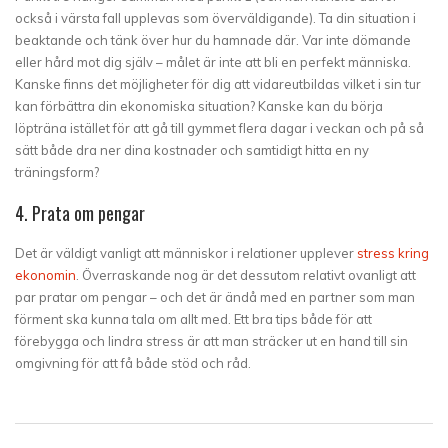
också i värsta fall upplevas som överväldigande). Ta din situation i
beaktande och tänk över hur du hamnade där. Var inte dömande
eller hård mot dig själv – målet är inte att bli en perfekt människa.
Kanske finns det möjligheter för dig att vidareutbildas vilket i sin tur
kan förbättra din ekonomiska situation? Kanske kan du börja
löpträna istället för att gå till gymmet flera dagar i veckan och på så
sätt både dra ner dina kostnader och samtidigt hitta en ny
träningsform?
4. Prata om pengar
Det är väldigt vanligt att människor i relationer upplever
stress kring
ekonomin
. Överraskande nog är det dessutom relativt ovanligt att
par pratar om pengar – och det är ändå med en partner som man
förment ska kunna tala om allt med. Ett bra tips både för att
förebygga och lindra stress är att man sträcker ut en hand till sin
omgivning för att få både stöd och råd.