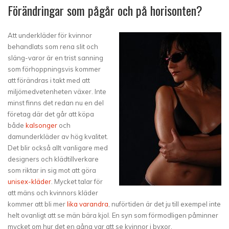
Förändringar som pågår och på horisonten?
Att underkläder för kvinnor
behandlats som rena slit och
släng-varor är en trist sanning
som förhoppningsvis kommer
att förändras i takt med att
miljömedvetenheten växer. Inte
minst finns det redan nu en del
företag där det går att köpa
både
kalsonger
och
damunderkläder av hög kvalitet.
Det blir också allt vanligare med
designers och klädtillverkare
som riktar in sig mot att göra
unisex-kläder
. Mycket talar för
att mäns och kvinnors kläder
kommer att bli mer
lika varandra
, nuförtiden är det ju till exempel inte
helt ovanligt att se män bära kjol. En syn som förmodligen påminner
mycket om hur det en gång var att se kvinnor i byxor.