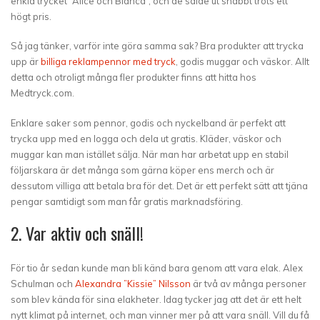
enkla trycket ”Alice och Bianca”, och de sålde ut snabbt trots ett
högt pris.
Så jag tänker, varför inte göra samma sak? Bra produkter att trycka
upp är
billiga reklampennor med tryck
, godis muggar och väskor. Allt
detta och otroligt många fler produkter finns att hitta hos
Medtryck.com.
Enklare saker som pennor, godis och nyckelband är perfekt att
trycka upp med en logga och dela ut gratis. Kläder, väskor och
muggar kan man istället sälja. När man har arbetat upp en stabil
följarskara är det många som gärna köper ens merch och är
dessutom villiga att betala bra för det. Det är ett perfekt sätt att tjäna
pengar samtidigt som man får gratis marknadsföring.
2. Var aktiv och snäll!
För tio år sedan kunde man bli känd bara genom att vara elak. Alex
Schulman och
Alexandra ”Kissie” Nilsson
är två av många personer
som blev kända för sina elakheter. Idag tycker jag att det är ett helt
nytt klimat på internet, och man vinner mer på att vara snäll. Vill du få