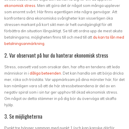
ekonomisk stress
. Men att göra det är något som många upplever
som enormt svårt. Här finns egentligen inte några genvägar. Att
konfrontera dina ekonomiska svårigheter kan visserligen öka
stressen markant på kort sikt men är helt oundgängligt för att
förbättra din situation långsiktigt. Se till att ordna upp de mest akuta
betalningarna, möjligheten finns till och med till att
du kan ta lån med
betalningsanmärkning
.
2. Var observant på hur du hanterar ekonomisk stress
Stress, oavsett vad som orsakar den, har ofta en tendens att leda
människor in i
dåliga beteenden
. Det kan handla om att börja dricka
mer, röka och tröstäta. Var uppmärksam på dina mönster här, för det
kan nämligen vara så att de här stressbeteendena är del av en
negativ spiral som i sin tur ger upphov till ökad ekonomisk stress.
Om något av detta stämmer in på dig bör du överväga att skaffa
hjälp.
3. Se möjligheterna
Punkt tre hänger samman med punkt 1 (och kan kanske därför