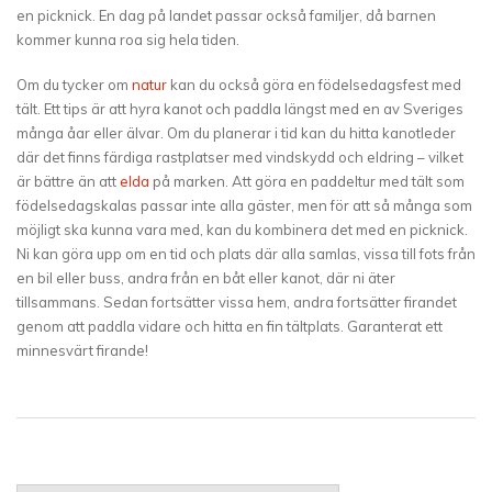
en picknick. En dag på landet passar också familjer, då barnen
kommer kunna roa sig hela tiden.
Om du tycker om
natur
kan du också göra en födelsedagsfest med
tält. Ett tips är att hyra kanot och paddla längst med en av Sveriges
många åar eller älvar. Om du planerar i tid kan du hitta kanotleder
där det finns färdiga rastplatser med vindskydd och eldring – vilket
är bättre än att
elda
på marken. Att göra en paddeltur med tält som
födelsedagskalas passar inte alla gäster, men för att så många som
möjligt ska kunna vara med, kan du kombinera det med en picknick.
Ni kan göra upp om en tid och plats där alla samlas, vissa till fots från
en bil eller buss, andra från en båt eller kanot, där ni äter
tillsammans. Sedan fortsätter vissa hem, andra fortsätter firandet
genom att paddla vidare och hitta en fin tältplats. Garanterat ett
minnesvärt firande!