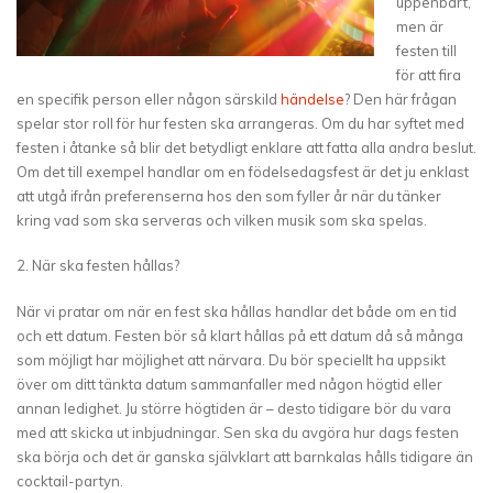
uppenbart,
men är
festen till
för att fira
en specifik person eller någon särskild
händelse
? Den här frågan
spelar stor roll för hur festen ska arrangeras. Om du har syftet med
festen i åtanke så blir det betydligt enklare att fatta alla andra beslut.
Om det till exempel handlar om en födelsedagsfest är det ju enklast
att utgå ifrån preferenserna hos den som fyller år när du tänker
kring vad som ska serveras och vilken musik som ska spelas.
2. När ska festen hållas?
När vi pratar om när en fest ska hållas handlar det både om en tid
och ett datum. Festen bör så klart hållas på ett datum då så många
som möjligt har möjlighet att närvara. Du bör speciellt ha uppsikt
över om ditt tänkta datum sammanfaller med någon högtid eller
annan ledighet. Ju större högtiden är – desto tidigare bör du vara
med att skicka ut inbjudningar. Sen ska du avgöra hur dags festen
ska börja och det är ganska självklart att barnkalas hålls tidigare än
cocktail-partyn.