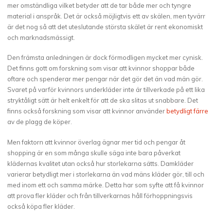
mer omständliga vilket betyder att de tar både mer och tyngre
material i anspråk. Det är också möjligtvis ett av skälen, men tyvärr
är det nog så att det uteslutande största skälet är rent ekonomiskt
och marknadsmässigt.
Den främsta anledningen är dock förmodligen mycket mer cynisk.
Det finns gott om forskning som visar att kvinnor shoppar både
oftare och spenderar mer pengar när det gör det än vad män gör.
Svaret på varför kvinnors underkläder inte är tillverkade på ett lika
stryktåligt sätt är helt enkelt för att de ska slitas ut snabbare. Det
finns också forskning som visar att kvinnor använder
betydligt färre
av de plagg de köper.
Men faktorn att kvinnor överlag ägnar mer tid och pengar åt
shopping är en som många skulle säga inte bara påverkat
klädernas kvalitet utan också hur storlekarna sätts. Damkläder
varierar betydligt mer i storlekarna än vad mäns kläder gör, till och
med inom ett och samma märke. Detta har som syfte att få kvinnor
att prova fler kläder och från tillverkarnas håll förhoppningsvis
också köpa fler kläder.