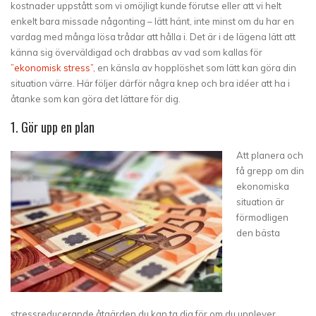
kostnader uppstått som vi omöjligt kunde förutse eller att vi helt
enkelt bara missade någonting – lätt hänt, inte minst om du har en
vardag med många lösa trådar att hålla i. Det är i de lägena lätt att
känna sig överväldigad och drabbas av vad som kallas för
”ekonomisk stress”
, en känsla av hopplöshet som lätt kan göra din
situation värre. Här följer därför några knep och bra idéer att ha i
åtanke som kan göra det lättare för dig.
1. Gör upp en plan
Att planera och
få grepp om din
ekonomiska
situation är
förmodligen
den bästa
stressreducerande åtgärden du kan ta dig för om du upplever