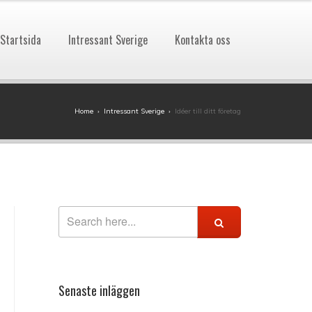
Startsida
Intressant Sverige
Kontakta oss
Home
›
Intressant Sverige
›
Idéer till ditt företag
Senaste inläggen