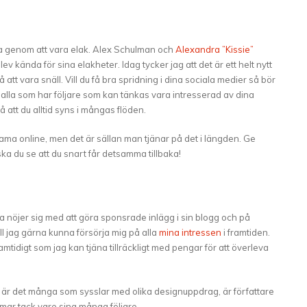
ra genom att vara elak. Alex Schulman och
Alexandra ”Kissie”
 kända för sina elakheter. Idag tycker jag att det är ett helt nytt
att vara snäll. Vill du få bra spridning i dina sociala medier så bör
j alla som har följare som kan tänkas vara intresserad av dina
att du alltid syns i mångas flöden.
ama online, men det är sällan man tjänar på det i längden. Ge
a du se att du snart får detsamma tillbaka!
sa nöjer sig med att göra sponsrade inlägg i sin blogg och på
ill jag gärna kunna försörja mig på alla
mina intressen
i framtiden.
 samtidigt som jag kan tjäna tillräckligt med pengar för att överleva
 är det många som sysslar med olika designuppdrag, är författare
mmar tack vare sina många följare.