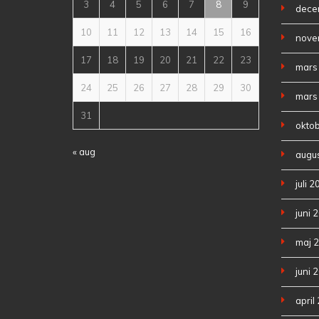
3
4
5
6
7
8
9
dece
10
11
12
13
14
15
16
nove
17
18
19
20
21
22
23
mars
24
25
26
27
28
29
30
mars
31
okto
« aug
augus
juli 
juni 
maj 
juni 
april