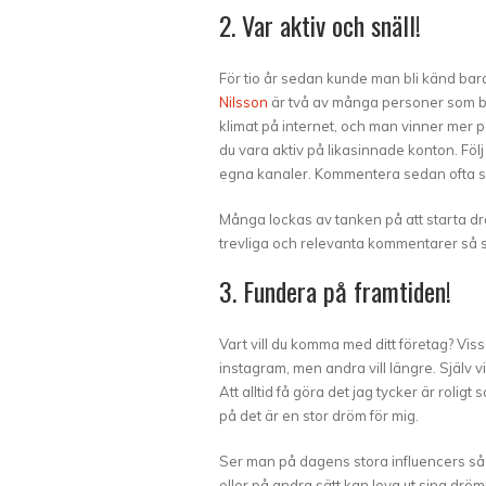
2. Var aktiv och snäll!
För tio år sedan kunde man bli känd ba
Nilsson
är två av många personer som blev
klimat på internet, och man vinner mer på 
du vara aktiv på likasinnade konton. Föl
egna kanaler. Kommentera sedan ofta så 
Många lockas av tanken på att starta dr
trevliga och relevanta kommentarer så sk
3. Fundera på framtiden!
Vart vill du komma med ditt företag? Vis
instagram, men andra vill längre. Själv v
Att alltid få göra det jag tycker är roligt
på det är en stor dröm för mig.
Ser man på dagens stora influencers så
eller på andra sätt kan leva ut sina drö