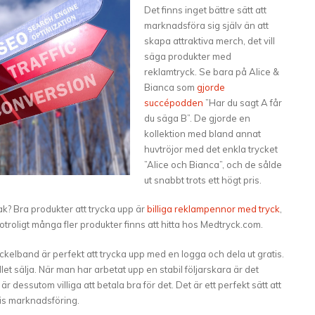
Det finns inget bättre sätt att
marknadsföra sig själv än att
skapa attraktiva merch, det vill
säga produkter med
reklamtryck. Se bara på Alice &
Bianca som
gjorde
succépodden
”Har du sagt A får
du säga B”. De gjorde en
kollektion med bland annat
huvtröjor med det enkla trycket
”Alice och Bianca”, och de sålde
ut snabbt trots ett högt pris.
k? Bra produkter att trycka upp är
billiga reklampennor med tryck
,
otroligt många fler produkter finns att hitta hos Medtryck.com.
kelband är perfekt att trycka upp med en logga och dela ut gratis.
et sälja. När man har arbetat upp en stabil följarskara är det
essutom villiga att betala bra för det. Det är ett perfekt sätt att
is marknadsföring.