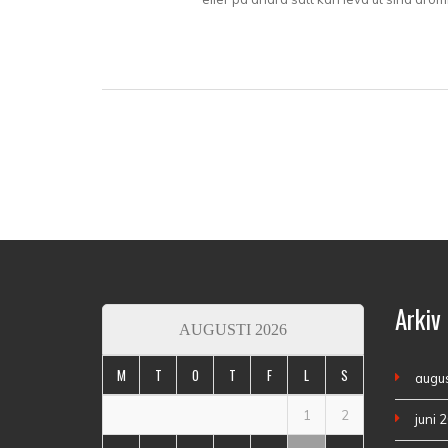
Arkiv
AUGUSTI 2026
M
T
O
T
F
L
S
augus
1
2
juni 