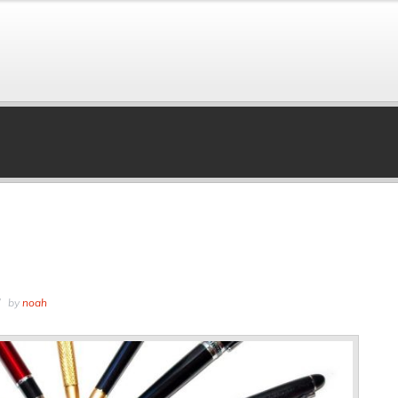
by
noah