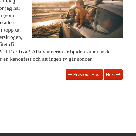
et idag!
r jag har
en (som
ixade i
r topp ut.
terskrogen,
nätet
där
 ALLT är fixat! Alla vännerna är bjudna så nu är det
ir en kanonfest och att ingen tv går sönder.
Previous Post
Next