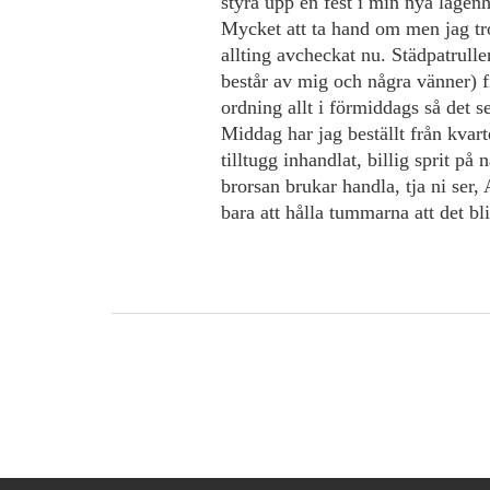
styra upp en fest i min nya lägenh
Mycket att ta hand om men jag tro
allting avcheckat nu. Städpatrull
består av mig och några vänner) f
ordning allt i förmiddags så det se
Middag har jag beställt från kvar
tilltugg inhandlat, billig sprit på 
brorsan brukar handla, tja ni ser,
bara att hålla tummarna att det bl