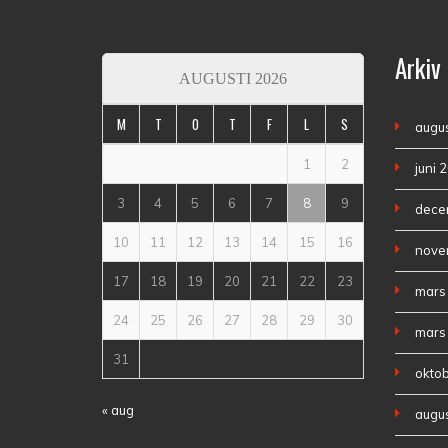
Arkiv
AUGUSTI 2026
M
T
O
T
F
L
S
augus
1
2
juni 
3
4
5
6
7
8
9
dece
10
11
12
13
14
15
16
nove
17
18
19
20
21
22
23
mars
24
25
26
27
28
29
30
mars
31
okto
« aug
augus