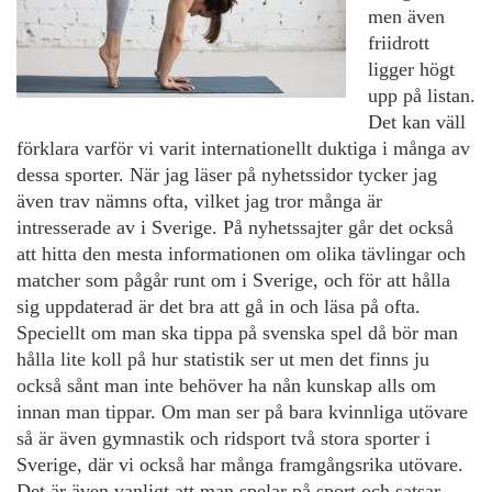
men även
friidrott
ligger högt
upp på listan.
Det kan väll
förklara varför vi varit internationellt duktiga i många av
dessa sporter. När jag läser på nyhetssidor tycker jag
även trav nämns ofta, vilket jag tror många är
intresserade av i Sverige. På nyhetssajter går det också
att hitta den mesta informationen om olika tävlingar och
matcher som pågår runt om i Sverige, och för att hålla
sig uppdaterad är det bra att gå in och läsa på ofta.
Speciellt om man ska tippa på svenska spel då bör man
hålla lite koll på hur statistik ser ut men det finns ju
också sånt man inte behöver ha nån kunskap alls om
innan man tippar. Om man ser på bara kvinnliga utövare
så är även gymnastik och ridsport två stora sporter i
Sverige, där vi också har många framgångsrika utövare.
Det är även vanligt att man spelar på sport och satsar