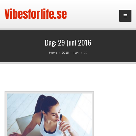
Vibesforlife.se
Dag:
29 juni 2016
Home
›
2016
›
juni
›
29